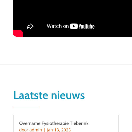
Laatste nieuws
Overname Fysiotherapie Tieberink
door
admin
|
jan 13, 2025